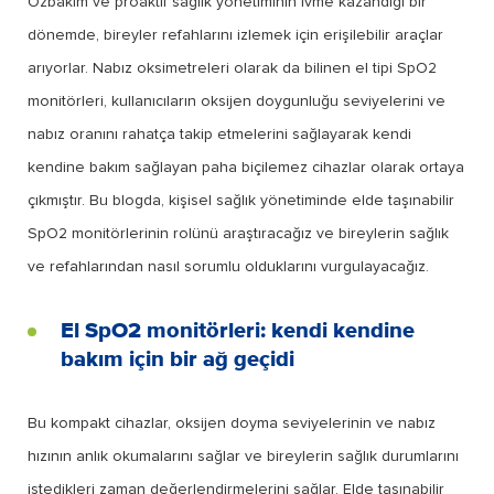
Özbakım ve proaktif sağlık yönetiminin ivme kazandığı bir
dönemde, bireyler refahlarını izlemek için erişilebilir araçlar
arıyorlar. Nabız oksimetreleri olarak da bilinen el tipi SpO2
monitörleri, kullanıcıların oksijen doygunluğu seviyelerini ve
nabız oranını rahatça takip etmelerini sağlayarak kendi
kendine bakım sağlayan paha biçilemez cihazlar olarak ortaya
çıkmıştır. Bu blogda, kişisel sağlık yönetiminde elde taşınabilir
SpO2 monitörlerinin rolünü araştıracağız ve bireylerin sağlık
ve refahlarından nasıl sorumlu olduklarını vurgulayacağız.
El SpO2 monitörleri: kendi kendine
bakım için bir ağ geçidi
Bu kompakt cihazlar, oksijen doyma seviyelerinin ve nabız
hızının anlık okumalarını sağlar ve bireylerin sağlık durumlarını
istedikleri zaman değerlendirmelerini sağlar. Elde taşınabilir