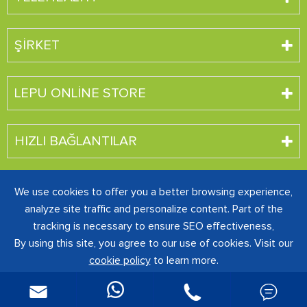
ŞIRKET
LEPU ONLINE STORE
HIZLI BAĞLANTILAR
We use cookies to offer you a better browsing experience,
Telif hakkı ©
SHENZHEN CREATIVE INDUSTRY CO., LTD.
analyze site traffic and personalize content. Part of the
Tüm hakları saklıdır.
tracking is necessary to ensure SEO effectiveness,
粤ICP备16060242号-1
Site haritası
|
Gizlilik politikası
By using this site, you agree to our use of cookies. Visit our
cookie policy
to learn more.

Reject
Accept

