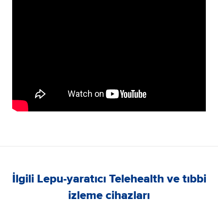
İlgili Lepu-yaratıcı Telehealth ve tıbbi
izleme cihazları