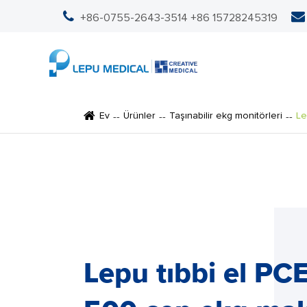
+86-0755-2643-3514
+86 15728245319
Ev
Ürünler
Taşınabilir ekg monitörleri
Le
Lepu tıbbi el PC