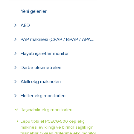
Yeni gelenler
AED
PAP makinesi (CPAP / BiPAP / APAP)
Hayati işaretler monitör
Darbe oksimetreleri
Akıllı ekg makineleri
Holter ekg monitörleri
Taşınabilir ekg monitörleri
Lepu tıbbi el PCECG-500 cep ekg
makinesi ev kliniği ve birincil sağlık için
taşınabilir 12-lead dinlenme ekg monitör