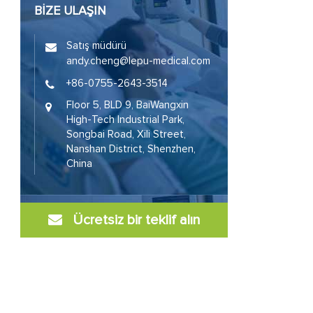
BIZE ULAŞIN
Satış müdürü
andy.cheng@lepu-medical.com
+86-0755-2643-3514
Floor 5, BLD 9, BaiWangxin
High-Tech Industrial Park,
Songbai Road, Xili Street,
Nanshan District, Shenzhen,
China
Ücretsiz bir teklif alın