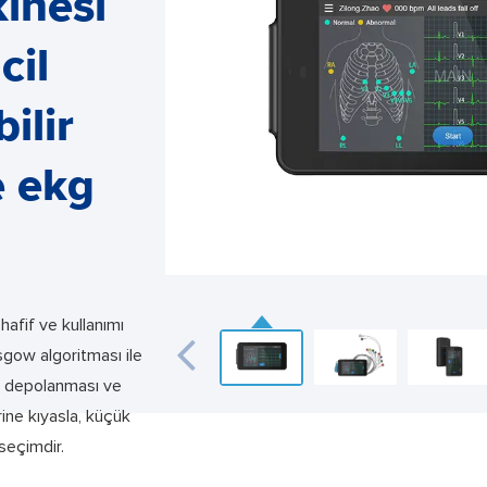
inesi
cil
ilir
e ekg
afif ve kullanımı
sgow algoritması ile
zi, depolanması ve
rine kıyasla, küçük
eçimdir.