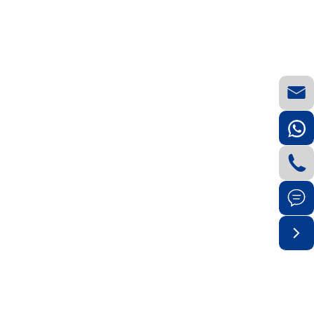



