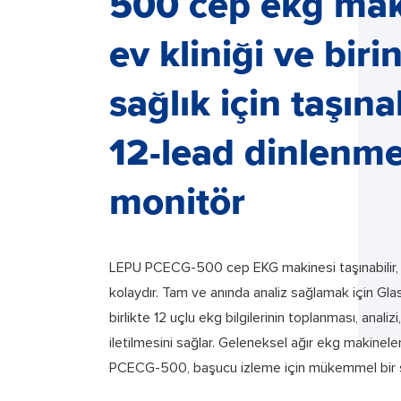
500 cep ekg mak
ev kliniği ve birin
sağlık için taşınab
12-lead dinlenm
monitör
LEPU PCECG-500 cep EKG makinesi taşınabilir, h
kolaydır. Tam ve anında analiz sağlamak için Gla
birlikte 12 uçlu ekg bilgilerinin toplanması, anali
iletilmesini sağlar. Geleneksel ağır ekg makinele
PCECG-500, başucu izleme için mükemmel bir s