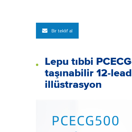
Bir teklif al
Lepu tıbbi PCECG
taşınabilir 12-le
illüstrasyon