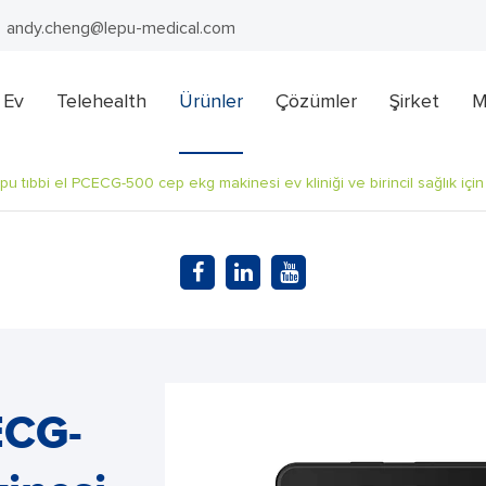
andy.cheng@lepu-medical.com
Ev
Telehealth
Ürünler
Çözümler
Şirket
M
pu tıbbi el PCECG-500 cep ekg makinesi ev kliniği ve birincil sağlık içi
ECG-