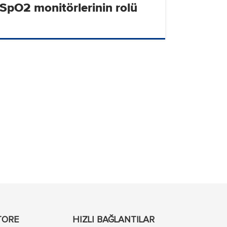
SpO2 monitörlerinin rolü
TORE
HIZLI BAĞLANTILAR