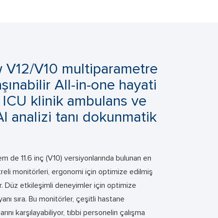
w V12/V10 multiparametre
ınabilir All-in-one hayati
e ICU klinik ambulans ve
AI analizi tanı dokunmatik
m de 11.6 inç (V10) versiyonlarında bulunan en
treli monitörleri, ergonomi için optimize edilmiş
r. Düz etkileşimli deneyimler için optimize
yanı sıra. Bu monitörler, çeşitli hastane
rını karşılayabiliyor, tıbbi personelin çalışma