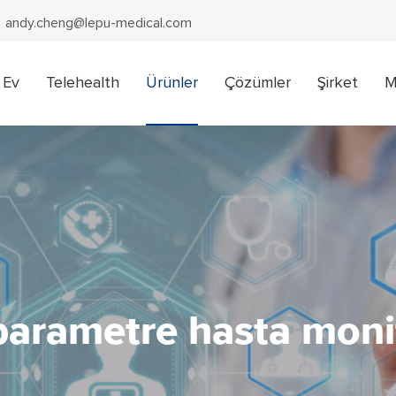
andy.cheng@lepu-medical.com
Ev
Telehealth
Ürünler
Çözümler
Şirket
M
parametre hasta monit