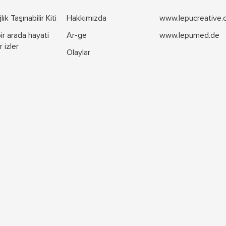
ık Taşınabilir Kiti
Hakkımızda
www.lepucreative
ir arada hayati
Ar-ge
www.lepumed.de
r izler
Olaylar