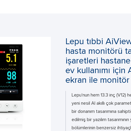
Lepu tıbbi AiVie
hasta monitörü taş
işaretleri hastan
ev kullanımı için 
ekran ile monitör
Lepu'nun hem 13.3 inç (V12) he
yeni nesil AI akıllı çok parame
bir donanım tasarımına sahipti
edilmiş bir yazılım tasarımının 
bölümlerinin benzersiz ihtiyaçla