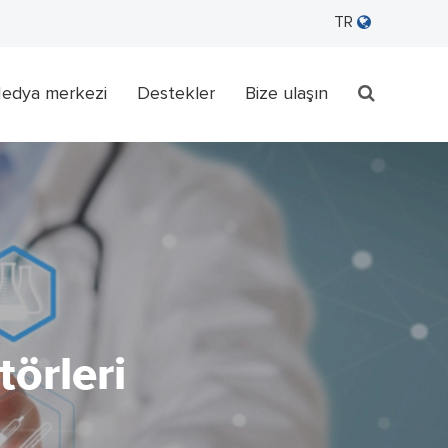
TR
edya merkezi
Destekler
Bize ulaşın
örleri